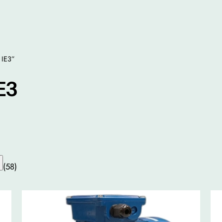
 IE3”
E3
(58)