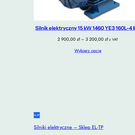
Silnik elektryczny 15 kW 1460 YE3 160L-4 
Zakres
2 900,00
zł
–
3 200,00
zł
z VAT
cen:
Wybierz opcje
od
2
900,00 zł
do
3
200,00 zł
Silniki elektryczne – Sklep EL-TP