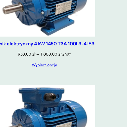
lnik elektryczny 4 kW 1450 T3A 100L3-4 IE3
Zakres
950,00
zł
–
1 000,00
zł
z VAT
cen:
Wybierz opcje
od
950,00 zł
do
1
000,00 zł