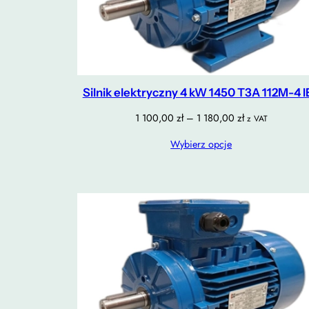
Silnik elektryczny 4 kW 1450 T3A 112M-4 I
Zakres
1 100,00
zł
–
1 180,00
zł
z VAT
cen:
Wybierz opcje
od
1
100,00 zł
do
1
180,00 zł