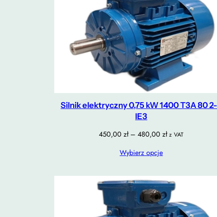
Silnik elektryczny 0,75 kW 1400 T3A 80 2
IE3
Zakres
450,00
zł
–
480,00
zł
z VAT
cen:
Wybierz opcje
od
450,00 zł
do
480,00 zł