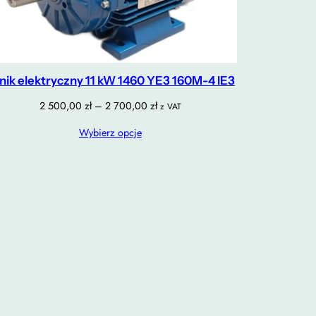
lnik elektryczny 11 kW 1460 YE3 160M-4 IE3
Zakres
2 500,00
zł
–
2 700,00
zł
z VAT
cen:
Wybierz opcje
od
2
500,00 zł
do
2
700,00 zł