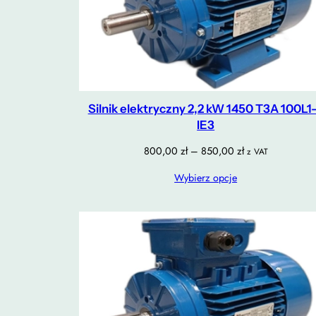
Silnik elektryczny 2,2 kW 1450 T3A 100L1
IE3
Zakres
800,00
zł
–
850,00
zł
z VAT
cen:
Wybierz opcje
od
800,00 zł
do
850,00 zł