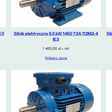
E3
Silnik elektryczny 5,5 kW 1450 T3A 112M2-4
Si
IE3
1 400,00
zł
z VAT
Wybierz opcje