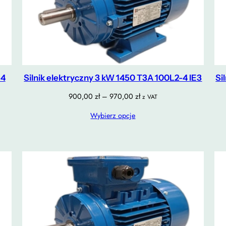
-4
Silnik elektryczny 3 kW 1450 T3A 100L2-4 IE3
Si
Zakres
900,00
zł
–
970,00
zł
z VAT
cen:
Wybierz opcje
od
900,00 zł
do
970,00 zł