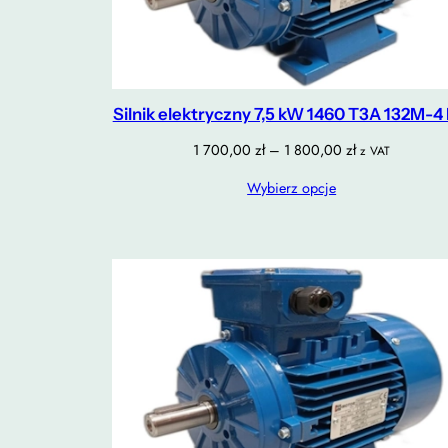
Silnik elektryczny 7,5 kW 1460 T3A 132M-4 
Zakres
1 700,00
zł
–
1 800,00
zł
z VAT
cen:
Wybierz opcje
od
1
700,00 zł
do
1
800,00 zł