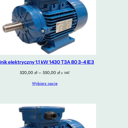
lnik elektryczny 1,1 kW 1430 T3A 80 3-4 IE3
Zakres
520,00
zł
–
550,00
zł
z VAT
cen:
Wybierz opcje
od
520,00 zł
do
550,00 zł