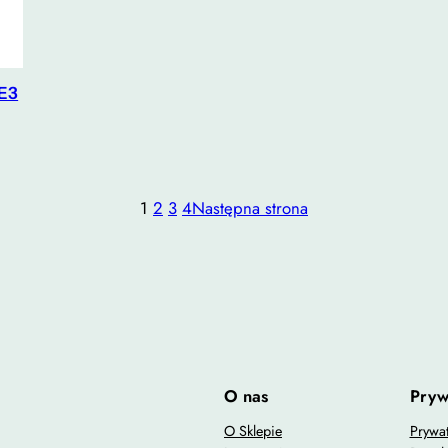
IE3
1
2
3
4
Następna strona
O nas
Pryw
O Sklepie
Prywa