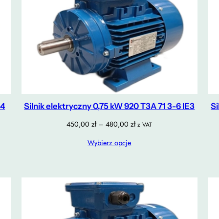
-4
Silnik elektryczny 0,75 kW 920 T3A 71 3-6 IE3
Si
Zakres
450,00
zł
–
480,00
zł
z VAT
cen:
Wybierz opcje
od
450,00 zł
do
480,00 zł