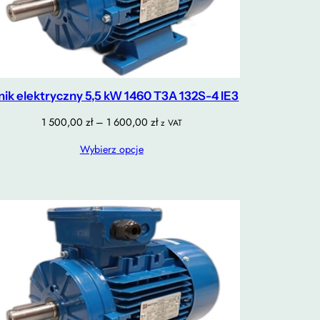
lnik elektryczny 5,5 kW 1460 T3A 132S-4 IE3
Zakres
1 500,00
zł
–
1 600,00
zł
z VAT
cen:
Wybierz opcje
od
1
500,00 zł
do
1
600,00 zł