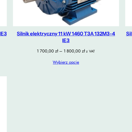
IE3
Silnik elektryczny 11 kW 1460 T3A 132M3-4
Si
IE3
Zakres
1 700,00
zł
–
1 800,00
zł
z VAT
cen:
Wybierz opcje
od
1
700,00 zł
do
1
800,00 zł