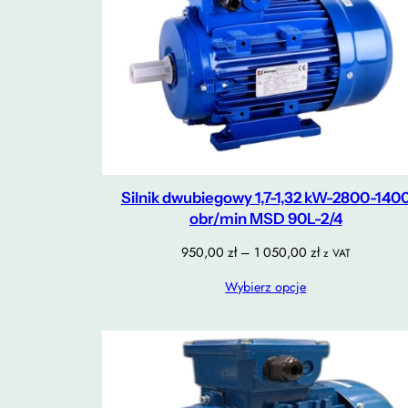
Silnik dwubiegowy 1,7-1,32 kW-2800-140
obr/min MSD 90L-2/4
Zakres
950,00
zł
–
1 050,00
zł
z VAT
cen:
Wybierz opcje
od
950,00 zł
do
1
050,00 zł