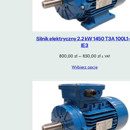
Silnik elektryczny 2,2 kW 1450 T3A 100L1
IE3
Zakres
800,00
zł
–
850,00
zł
z VAT
cen:
Wybierz opcje
od
800,00 zł
do
850,00 zł