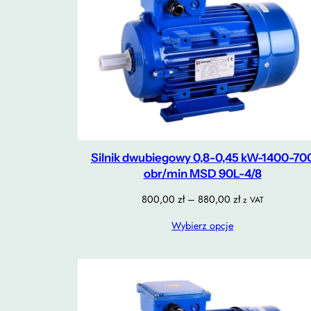
Silnik dwubiegowy 0,8-0,45 kW-1400-70
obr/min MSD 90L-4/8
Zakres
800,00
zł
–
880,00
zł
z VAT
cen:
Wybierz opcje
od
800,00 zł
do
880,00 zł