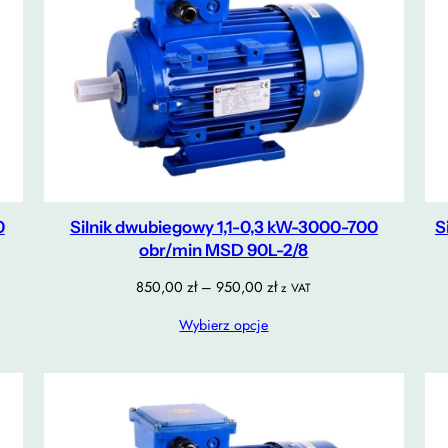
0
Silnik dwubiegowy 1,1-0,3 kW-3000-700
S
obr/min MSD 90L-2/8
Zakres
850,00
zł
–
950,00
zł
z VAT
cen:
Wybierz opcje
od
850,00 zł
do
950,00 zł