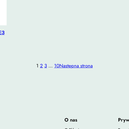
E3
1
2
3
…
10
Następna strona
O nas
Pryw