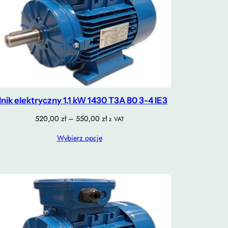
lnik elektryczny 1,1 kW 1430 T3A 80 3-4 IE3
Zakres
520,00
zł
–
550,00
zł
z VAT
cen:
Wybierz opcje
od
520,00 zł
do
550,00 zł