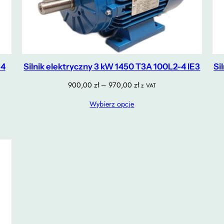
-4
Silnik elektryczny 3 kW 1450 T3A 100L2-4 IE3
Si
Zakres
900,00
zł
–
970,00
zł
z VAT
cen:
Wybierz opcje
od
900,00 zł
do
970,00 zł