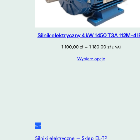
Silnik elektryczny 4 kW 1450 T3A 112M-4 I
Zakres
1 100,00
zł
–
1 180,00
zł
z VAT
cen:
Wybierz opcje
od
1
100,00 zł
do
1
180,00 zł
Silniki elektryczne – Sklep EL-TP