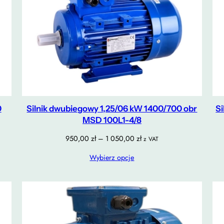
0
Silnik dwubiegowy 1,25/06 kW 1400/700 obr
Si
MSD 100L1-4/8
Zakres
950,00
zł
–
1 050,00
zł
z VAT
cen:
Wybierz opcje
od
950,00 zł
do
1
050,00 zł