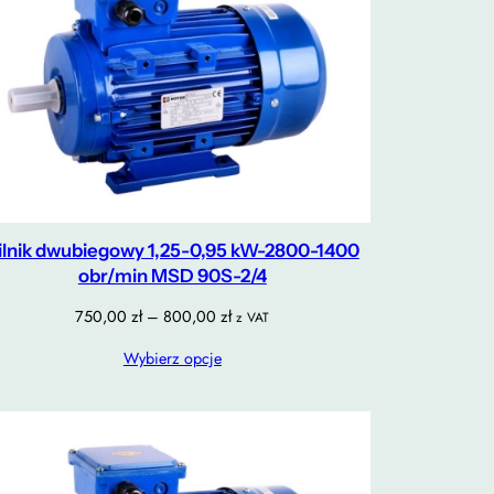
ilnik dwubiegowy 1,25-0,95 kW-2800-1400
obr/min MSD 90S-2/4
Zakres
750,00
zł
–
800,00
zł
z VAT
cen:
Wybierz opcje
od
750,00 zł
do
800,00 zł