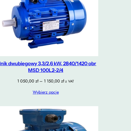
lnik dwubiegowy 3,3/2,6 kW, 2840/1420 obr
MSD 100L2-2/4
Zakres
1 050,00
zł
–
1 150,00
zł
z VAT
cen:
Wybierz opcje
od
1
050,00 zł
do
1
150,00 zł