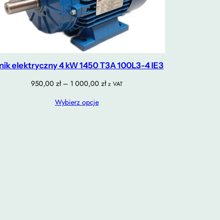
lnik elektryczny 4 kW 1450 T3A 100L3-4 IE3
Zakres
950,00
zł
–
1 000,00
zł
z VAT
cen:
Wybierz opcje
od
950,00 zł
do
1
000,00 zł