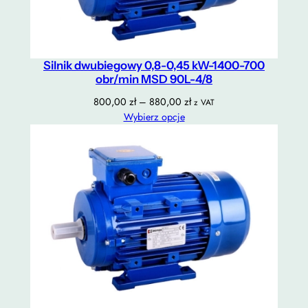
Silnik dwubiegowy 0,8-0,45 kW-1400-700
obr/min MSD 90L-4/8
Zakres
800,00
zł
–
880,00
zł
z VAT
cen:
Wybierz opcje
od
800,00 zł
do
880,00 zł