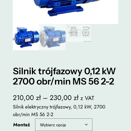
Silnik trójfazowy 0,12 kW
2700 obr/min MS 56 2-2
Z
210,00
zł
–
230,00
zł
z VAT
a
Silnik elektryczny trójfazowy, 0,12 kW, 2700
obr/min MS 56 2-2
k
Montaż
r