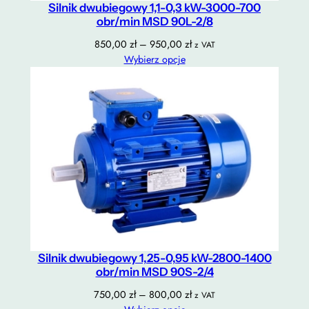
Silnik dwubiegowy 1,1-0,3 kW-3000-700
obr/min MSD 90L-2/8
Zakres
850,00
zł
–
950,00
zł
z VAT
cen:
Wybierz opcje
od
850,00 zł
do
950,00 zł
Silnik dwubiegowy 1,25-0,95 kW-2800-1400
obr/min MSD 90S-2/4
Zakres
750,00
zł
–
800,00
zł
z VAT