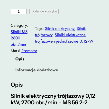
e
i
Dodaj do koszyka
s
l
c
o
Category:
Tags:
Silnik elektryczny
, 
Silnik
e
ś
Silniki MS
trójfazowy
, 
Silniki elektryczne
ć
2800
n
trójfazowe i jednofazowe 0.12kW
S
obr./min
:
i
Marki
Promotor
l
o
Opis
n
d
i
Informacje dodatkowe
2
k
t
1
Opis
r
0
ó
Silnik elektryczny trójfazowy 0,12
,
j
kW, 2700 obr./min – MS 56 2-2
f
0