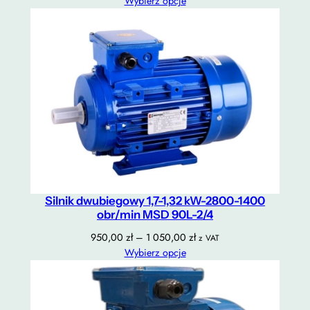
cen:
Wybierz opcje
od
750,00 zł
do
800,00 zł
Silnik dwubiegowy 1,7-1,32 kW-2800-1400
obr/min MSD 90L-2/4
Zakres
950,00
zł
–
1 050,00
zł
z VAT
cen:
Wybierz opcje
od
950,00 zł
do