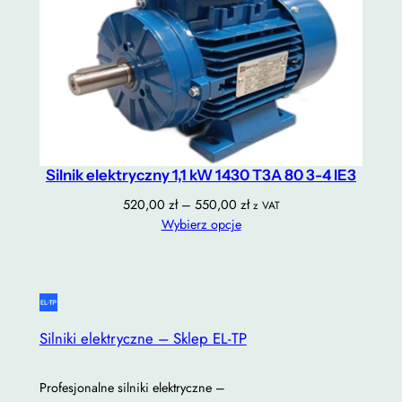
1
050,00 zł
Silnik elektryczny 1,1 kW 1430 T3A 80 3-4 IE3
Zakres
520,00
zł
–
550,00
zł
z VAT
cen:
Wybierz opcje
od
520,00 zł
do
550,00 zł
Silniki elektryczne – Sklep EL-TP
Profesjonalne silniki elektryczne –