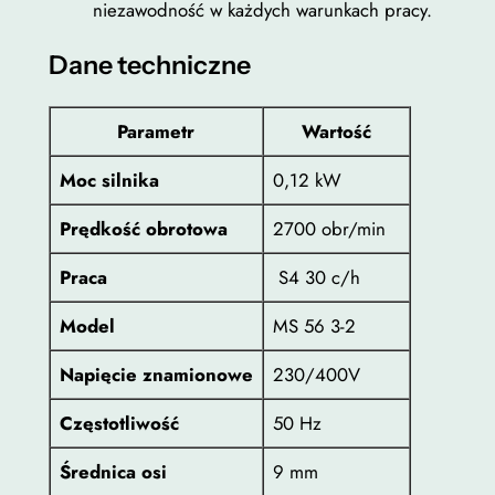
niezawodność w każdych warunkach pracy.
r
z
/
Dane techniczne
m
ł
i
n
Parametr
Wartość
M
Moc silnika
0,12 kW
S
5
Prędkość obrotowa
2700 obr/min
6
2
Praca
S4 30 c/h
-
Model
MS 56 3-2
2
Napięcie znamionowe
230/400V
Częstotliwość
50 Hz
Średnica osi
9 mm