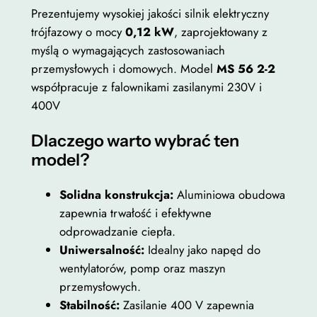
a
Prezentujemy wysokiej jakości silnik elektryczny
0
z
trójfazowy o mocy
0,12 kW
, zaprojektowany z
o
myślą o wymagających zastosowaniach
w
przemysłowych i domowych. Model
MS 56 2-2
z
y
współpracuje z falownikami zasilanymi 230V i
ł
0
400V
d
,
Dlaczego warto wybrać ten
1
o
model?
2
2
k
3
Solidna konstrukcja:
Aluminiowa obudowa
W
zapewnia trwałość i efektywne
2
0
odprowadzanie ciepła.
7
,
Uniwersalność:
Idealny jako napęd do
0
0
wentylatorów, pomp oraz maszyn
0
przemysłowych.
o
0
Stabilność:
Zasilanie 400 V zapewnia
b