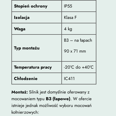
Stopień ochrony
IP55
Izolacja
Klasa F
Waga
4 kg
B3 – na łapach
Typ montażu
90 x 71 mm
Temperatura pracy
-20°C do +40°C
Chłodzenie
IC411
Montaż:
Silnik jest domyślnie oferowany z
mocowaniem typu
B3 (łapowe)
. W ofercie
istnieje jednak możliwość wyboru mocowań
kołnierzowych: