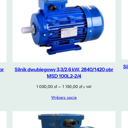
Si
br
Silnik dwubiegowy 3,3/2,6 kW, 2840/1420 obr
MSD 100L2-2/4
Zakres
1 050,00
zł
–
1 150,00
zł
z VAT
cen:
Wybierz opcje
od
1
050,00 zł
do
1