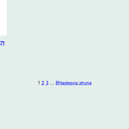
 71
1
2
3
…
8
Następna strona