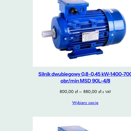
Silnik dwubiegowy 0,8-0,45 kW-1400-70
obr/min MSD 90L-4/8
Zakres
800,00
zł
–
880,00
zł
z VAT
cen:
Wybierz opcje
od
800,00 zł
do
880,00 zł