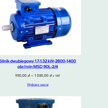
Silnik dwubiegowy 1,7-1,32 kW-2800-1400
obr/min MSD 90L-2/4
Zakres
950,00
zł
–
1 050,00
zł
z VAT
cen:
Wybierz opcje
od
950,00 zł
do
1
050,00 zł