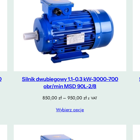
0
Silnik dwubiegowy 1,1-0,3 kW-3000-700
obr/min MSD 90L-2/8
Zakres
850,00
zł
–
950,00
zł
z VAT
cen:
Wybierz opcje
od
850,00 zł
do
950,00 zł