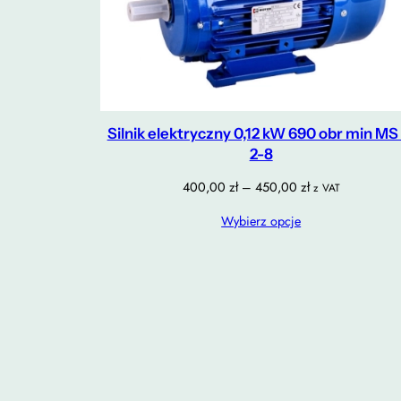
Silnik elektryczny 0,12 kW 690 obr min MS
2-8
Zakres
400,00
zł
–
450,00
zł
z VAT
cen:
Wybierz opcje
od
400,00 zł
do
450,00 zł