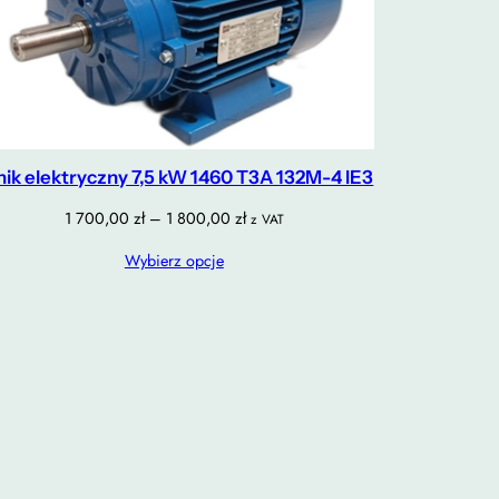
lnik elektryczny 7,5 kW 1460 T3A 132M-4 IE3
Zakres
1 700,00
zł
–
1 800,00
zł
z VAT
cen:
Wybierz opcje
od
1
700,00 zł
do
1
800,00 zł