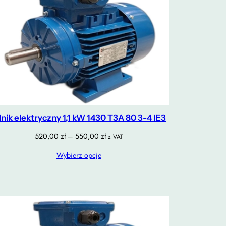
lnik elektryczny 1,1 kW 1430 T3A 80 3-4 IE3
Zakres
520,00
zł
–
550,00
zł
z VAT
cen:
Wybierz opcje
od
520,00 zł
do
550,00 zł