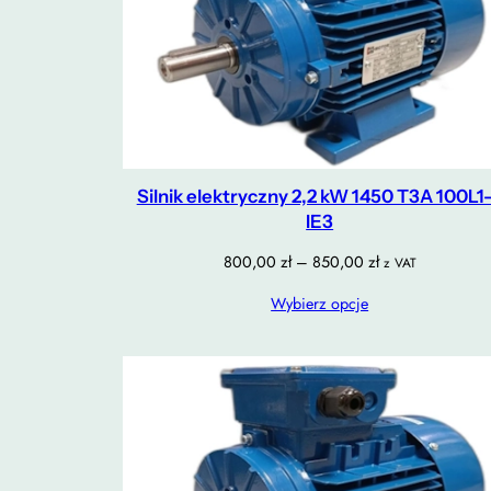
Silnik elektryczny 2,2 kW 1450 T3A 100L1
IE3
Zakres
800,00
zł
–
850,00
zł
z VAT
cen:
Wybierz opcje
od
800,00 zł
do
850,00 zł