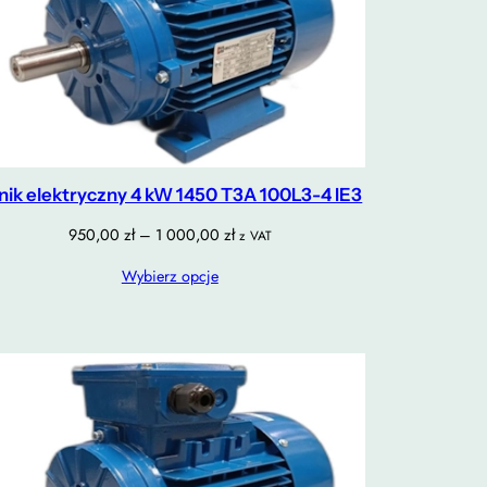
lnik elektryczny 4 kW 1450 T3A 100L3-4 IE3
Zakres
950,00
zł
–
1 000,00
zł
z VAT
cen:
Wybierz opcje
od
950,00 zł
do
1
000,00 zł