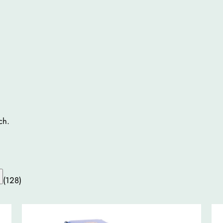
ch.
(128)