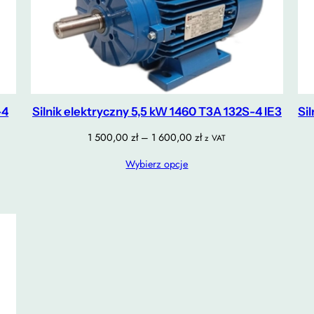
-4
Silnik elektryczny 5,5 kW 1460 T3A 132S-4 IE3
Si
Zakres
1 500,00
zł
–
1 600,00
zł
z VAT
cen:
Wybierz opcje
od
1
500,00 zł
do
1
600,00 zł