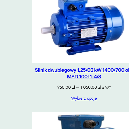
Silnik dwubiegowy 1,25/06 kW 1400/700 o
MSD 100L1-4/8
Zakres
950,00
zł
–
1 050,00
zł
z VAT
cen:
Wybierz opcje
od
950,00 zł
do
1
050,00 zł