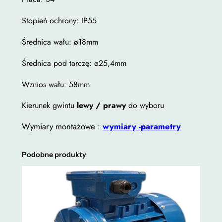
W
Stopień ochrony: IP55
t
Średnica wału: ø18mm
r
ó
Średnica pod tarczę: ø25,4mm
j
Wznios wału: 58mm
f
a
Kierunek gwintu
lewy / prawy
do wyboru
z
Wymiary montażowe :
wymiary -parametry
o
w
y
Podobne produkty
M
S
C
5
8