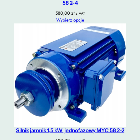
58 2-4
580,00
zł
z VAT
Wybierz opcje
Silnik jamnik 1,5 kW jednofazowy MYC 58 2-2