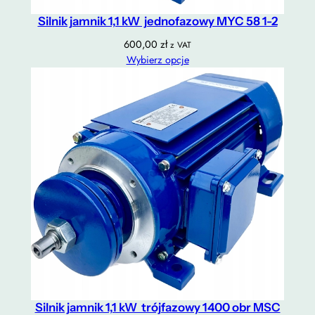
Silnik jamnik 1,1 kW jednofazowy MYC 58 1-2
600,00
zł
z VAT
Wybierz opcje
Silnik jamnik 1,1 kW trójfazowy 1400 obr MSC