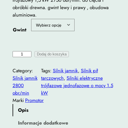
trójfazowy 1,5 kW 2750 obr/min. do cięcia i
obróbki drewna. gwint lewy i prawy , obudowa
aluminiowa.
Gwint
i
Dodaj do koszyka
l
o
Category:
Tags:
Silnik jamnik
, 
Silnik pił
ś
Silnik jamnik
tarczowych
, 
Silniki elektryczne
ć
2800
trójfazowe jednofazowe o mocy 1.5
S
obr/min
kW
i
Marki
Promotor
l
Opis
n
i
Informacje dodatkowe