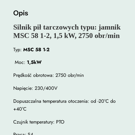
k
p
Opis
i
ł
Silnik pił tarczowych typu: jamnik
t
MSC 58 1-2, 1,5 kW, 2750 obr/min
a
r
Typ:
MSC 58 1-2
c
Moc:
1,5kW
z
o
Prędkość obrotowa: 2750 obr/min
w
y
Napięcie: 230/400V
c
Dopuszczalna temperatura otoczenia: od -20°C do
h
+40°C
1
,
Czujnik temperatury: PTO
5
k
Praca: S4