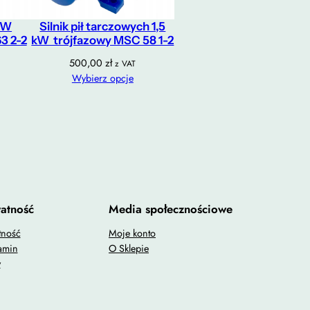
 kW
Silnik pił tarczowych 1,5
3 2-2
kW trójfazowy MSC 58 1-2
500,00
zł
z VAT
Wybierz opcje
atność
Media społecznościowe
tność
Moje konto
amin
O Sklepie
y