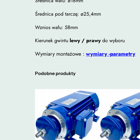
Średnica wału: ø18mm
Średnica pod tarczę: ø25,4mm
Wznios wału: 58mm
Kierunek gwintu
lewy / prawy
do wyboru
Wymiary montażowe :
wymiary -parametry
Podobne produkty