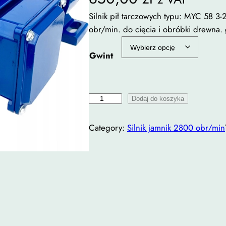
Silnik pił tarczowych typu: MYC 58 
obr/min. do cięcia i obróbki drewna.
Gwint
i
Dodaj do koszyka
l
o
Category:
Silnik jamnik 2800 obr/min
ś
ć
S
i
l
n
i