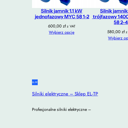
Silnik jamnik 1,1 kW
Silnik jamnik
jednofazowy MYC 58 1-2
trójfazowy 140
58 2-4
600,00
zł
z VAT
580,00
zł
Wybierz opcje
z
Wybierz op
Silniki elektryczne – Sklep EL-TP
Profesjonalne silniki elektryczne –