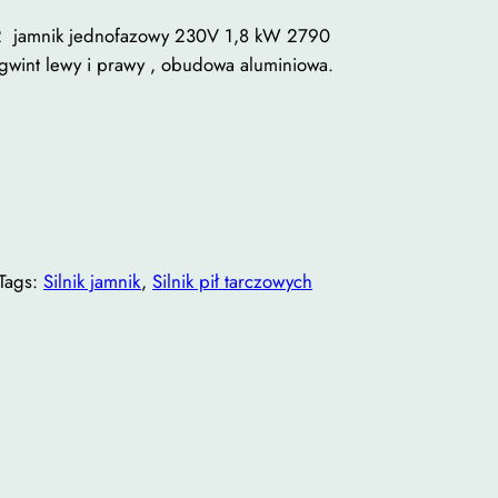
3-2 jamnik jednofazowy 230V 1,8 kW 2790
 gwint lewy i prawy , obudowa aluminiowa.
Tags:
Silnik jamnik
, 
Silnik pił tarczowych