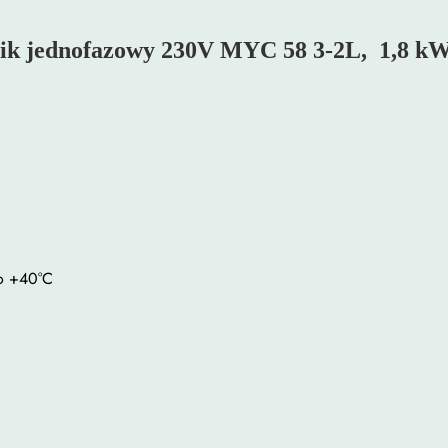
k
j
mnik jednofazowy 230V MYC 58 3-2L, 1,8 kW
a
m
n
i
k
1
,
8
k
do +40°C
W
j
e
d
n