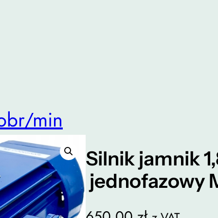
 obr/min
Silnik jamnik 1
jednofazowy 
650,00
zł
z VAT