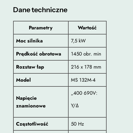
0
m
Dane techniczne
0
i
n
M
Parametry
Wartość
z
S
Moc silnika
7,5 kW
ł
1
3
Prędkość obrotowa
1450 obr. min
2
M
Rozstaw łap
216 x 178 mm
-
Model
MS 132M-4
4
„400 690V:
Napięcie
Y/Δ
znamionowe
Częstotliwość
50 Hz