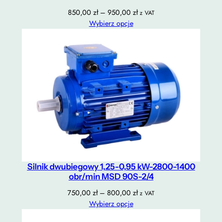
Zakres
850,00
zł
–
950,00
zł
z VAT
cen:
Wybierz opcje
od
850,00 zł
do
950,00 zł
Silnik dwubiegowy 1,25-0,95 kW-2800-1400
obr/min MSD 90S-2/4
Zakres
750,00
zł
–
800,00
zł
z VAT
cen:
Wybierz opcje
od