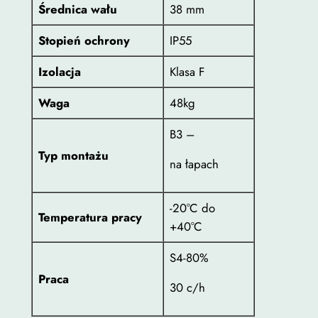
Średnica wału
38 mm
Stopień ochrony
IP55
Izolacja
Klasa F
Waga
48kg
B3 –
Typ montażu
na łapach
-20°C do
Temperatura pracy
+40°C
S4-80%
Praca
30 c/h