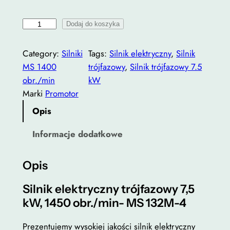
e
i
Dodaj do koszyka
s
l
c
o
Category:
Silniki
Tags:
Silnik elektryczny
, 
Silnik
e
ś
MS 1400
trójfazowy
, 
Silnik trójfazowy 7.5
ć
obr./min
kW
n
S
Marki
Promotor
:
i
Opis
l
o
n
Informacje dodatkowe
d
i
1
k
Opis
t
3
r
Silnik elektryczny trójfazowy 7,5
0
ó
kW, 1450 obr./min- MS 132M-4
0
j
f
,
Prezentujemy wysokiej jakości silnik elektryczny