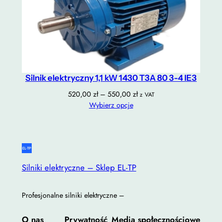
Silnik elektryczny 1,1 kW 1430 T3A 80 3-4 IE3
Zakres
520,00
zł
–
550,00
zł
z VAT
cen:
Wybierz opcje
od
520,00 zł
do
550,00 zł
Silniki elektryczne – Sklep EL-TP
Profesjonalne silniki elektryczne –
O nas
Prywatność
Media społecznościowe