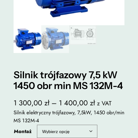
Silnik trójfazowy 7,5 kW
1450 obr min MS 132M-4
Z
1 300,00
zł
–
1 400,00
zł
z VAT
a
Silnik elektryczny trójfazowy, 7,5kW, 1450 obr/min
MS 132M-4
k
Montaż
r