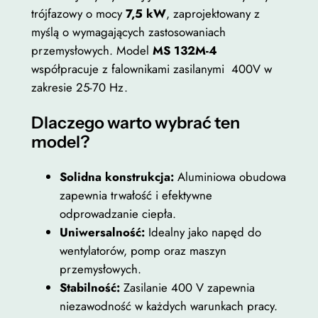
a
trójfazowy o mocy
7,5 kW
, zaprojektowany z
0
z
myślą o wymagających zastosowaniach
0
o
przemysłowych. Model
MS 132M-4
w
współpracuje z falownikami zasilanymi 400V w
y
zakresie 25-70 Hz.
z
7
ł
Dlaczego warto wybrać ten
,
model?
5
d
k
o
Solidna konstrukcja:
Aluminiowa obudowa
W
1
zapewnia trwałość i efektywne
1
odprowadzanie ciepła.
4
4
Uniwersalność:
Idealny jako napęd do
5
0
wentylatorów, pomp oraz maszyn
0
0
przemysłowych.
o
Stabilność:
Zasilanie 400 V zapewnia
b
,
niezawodność w każdych warunkach pracy.
r