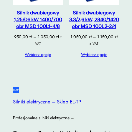
Silnik dwubiegowy
Silnik dwubiegowy
1,25/06 kW 1400/700
3,3/2,6 kW, 2840/1420
obr MSD 100L1-4/8
obr MSD 100L2-2/4
Zakres
Zakres
950,00
zł
–
1 050,00
zł
1 050,00
zł
–
1 150,00
zł
z
cen:
cen:
VAT
z VAT
od
od
Wybierz opcje
Wybierz opcje
950,00 zł
1
do
050,00 
1
do
050,00 zł
1
150,00 
Silniki elektryczne – Sklep EL-TP
Profesjonalne silniki elektryczne –