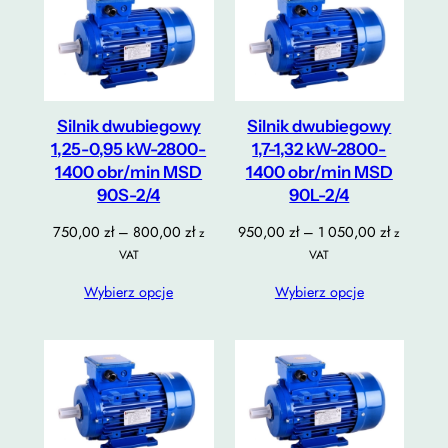
Silnik dwubiegowy
Silnik dwubiegowy
1,25-0,95 kW-2800-
1,7-1,32 kW-2800-
1400 obr/min MSD
1400 obr/min MSD
90S-2/4
90L-2/4
Zakres
Zakres
750,00
zł
–
800,00
zł
950,00
zł
–
1 050,00
zł
z
z
cen:
cen:
VAT
VAT
od
od
Wybierz opcje
Wybierz opcje
750,00 zł
950,00 z
do
do
800,00 zł
1
050,00 z