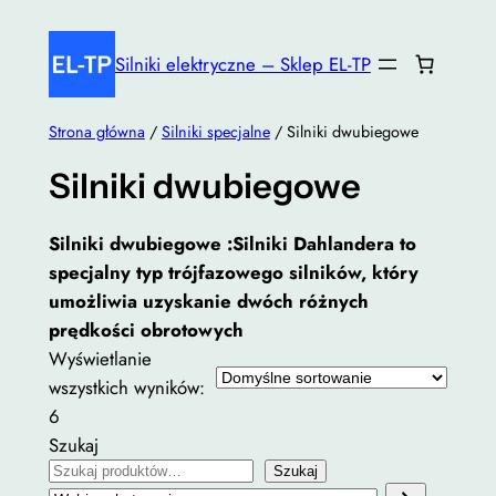
Przejdź
do
Silniki elektryczne – Sklep EL-TP
treści
Strona główna
/
Silniki specjalne
/ Silniki dwubiegowe
Silniki dwubiegowe
Silniki dwubiegowe :Silniki Dahlandera to
specjalny typ trójfazowego silników, który
umożliwia uzyskanie dwóch różnych
prędkości obrotowych
Wyświetlanie
wszystkich wyników:
6
Szukaj
Szukaj