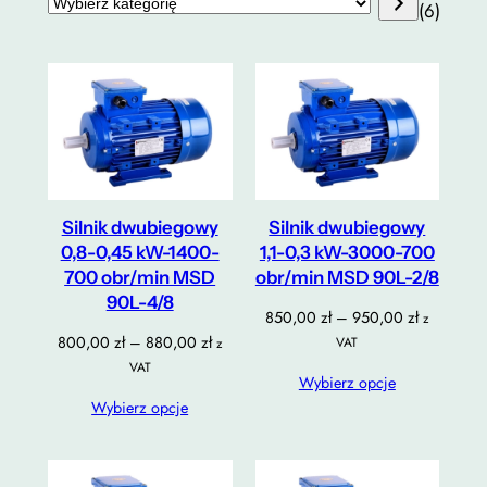
Wybierz
(6)
kategorię
Silnik dwubiegowy
Silnik dwubiegowy
0,8-0,45 kW-1400-
1,1-0,3 kW-3000-700
700 obr/min MSD
obr/min MSD 90L-2/8
90L-4/8
Zakres
850,00
zł
–
950,00
zł
z
cen:
Zakres
800,00
zł
–
880,00
zł
VAT
z
od
cen:
VAT
Wybierz opcje
850,00 zł
od
Wybierz opcje
do
800,00 zł
950,00 zł
do
880,00 zł