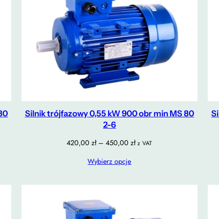
 80
Silnik trójfazowy 0,55 kW 900 obr min MS 80
S
2-6
Zakres
420,00
zł
–
450,00
zł
z VAT
cen:
Wybierz opcje
od
420,00 zł
do
450,00 zł