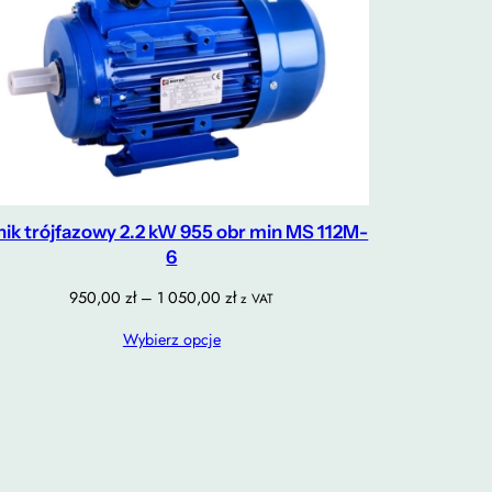
lnik trójfazowy 2.2 kW 955 obr min MS 112M-
6
Zakres
950,00
zł
–
1 050,00
zł
z VAT
cen:
Wybierz opcje
od
950,00 zł
do
1
050,00 zł