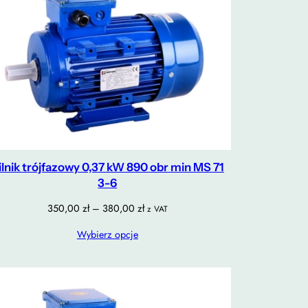
ilnik trójfazowy 0,37 kW 890 obr min MS 71
3-6
Zakres
350,00
zł
–
380,00
zł
z VAT
cen:
Wybierz opcje
od
350,00 zł
do
380,00 zł