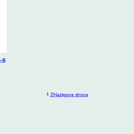
L-6
1
2
Następna strona