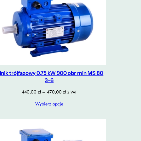
ilnik trójfazowy 0,75 kW 900 obr min MS 80
3-6
Zakres
440,00
zł
–
470,00
zł
z VAT
cen:
Wybierz opcje
od
440,00 zł
do
470,00 zł