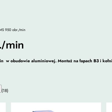
 MS 950 obr./min
r./min
min w obudowie aluminiowej. Montaż na łapach B3 i koł
(18)