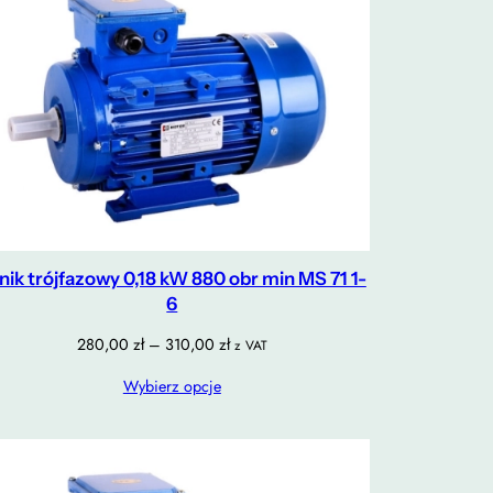
lnik trójfazowy 0,18 kW 880 obr min MS 71 1-
6
Zakres
280,00
zł
–
310,00
zł
z VAT
cen:
Wybierz opcje
od
280,00 zł
do
310,00 zł