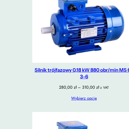
Silnik trójfazowy 0,18 kW 880 obr/min MS 
3-6
Zakres
280,00
zł
–
310,00
zł
z VAT
cen:
Wybierz opcje
od
280,00 zł
do
310,00 zł