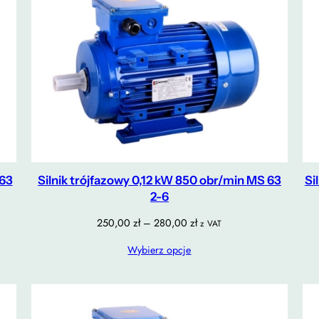
 63
Silnik trójfazowy 0,12 kW 850 obr/min MS 63
Si
2-6
Zakres
250,00
zł
–
280,00
zł
z VAT
cen:
Wybierz opcje
od
250,00 zł
do
280,00 zł