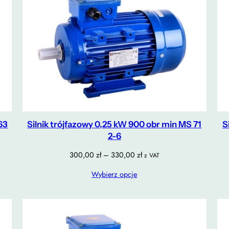
63
Silnik trójfazowy 0,25 kW 900 obr min MS 71
S
2-6
Zakres
300,00
zł
–
330,00
zł
z VAT
cen:
Wybierz opcje
od
300,00 zł
do
330,00 zł