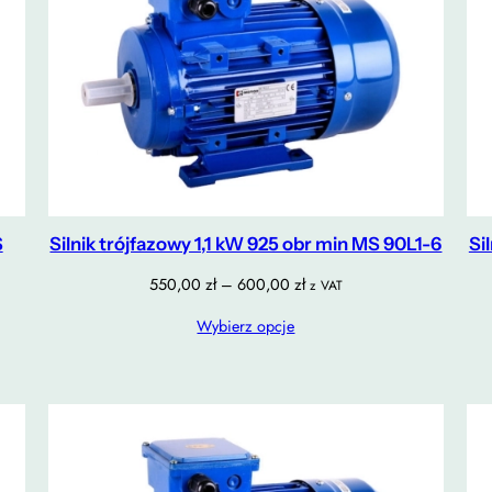
S
Silnik trójfazowy 1,1 kW 925 obr min MS 90L1-6
Si
Zakres
550,00
zł
–
600,00
zł
z VAT
cen:
Wybierz opcje
od
550,00 zł
do
600,00 zł