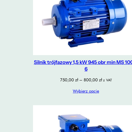
Silnik trójfazowy 1,5 kW 945 obr min MS 10
6
Zakres
750,00
zł
–
800,00
zł
z VAT
cen:
Wybierz opcje
od
750,00 zł
do
800,00 zł