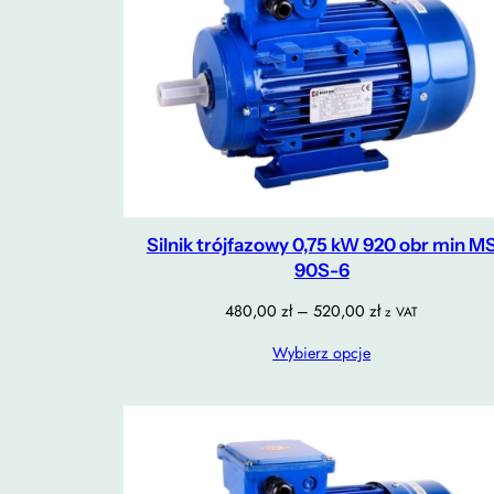
Silnik trójfazowy 0,75 kW 920 obr min M
90S-6
Zakres
480,00
zł
–
520,00
zł
z VAT
cen:
Wybierz opcje
od
480,00 zł
do
520,00 zł