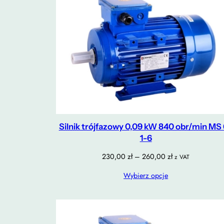
Silnik trójfazowy 0,09 kW 840 obr/min MS
1-6
Zakres
230,00
zł
–
260,00
zł
z VAT
cen:
Wybierz opcje
od
230,00 zł
do
260,00 zł