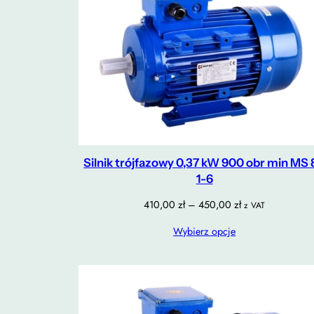
Silnik trójfazowy 0,37 kW 900 obr min MS
1-6
Zakres
410,00
zł
–
450,00
zł
z VAT
cen:
Wybierz opcje
od
410,00 zł
do
450,00 zł