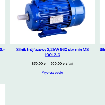
0L-
Silnik trójfazowy 2,2 kW 960 obr min MS
Si
100L2-6
Zakres
850,00
zł
–
900,00
zł
z VAT
cen:
Wybierz opcje
od
850,00 zł
do
900,00 zł