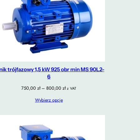
lnik trójfazowy 1,5 kW 925 obr min MS 90L2-
6
Zakres
750,00
zł
–
800,00
zł
z VAT
cen:
Wybierz opcje
od
750,00 zł
do
800,00 zł