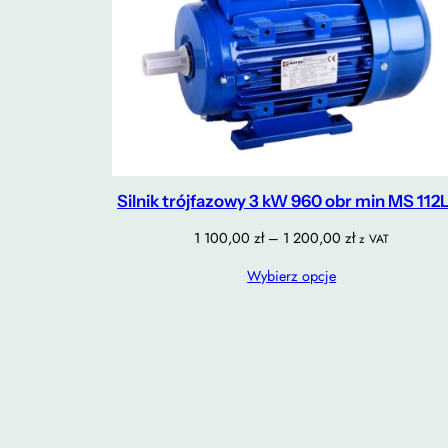
Silnik trójfazowy 3 kW 960 obr min MS 112
Zakres
1 100,00
zł
–
1 200,00
zł
z VAT
cen:
Wybierz opcje
od
1
100,00 zł
do
1
200,00 zł